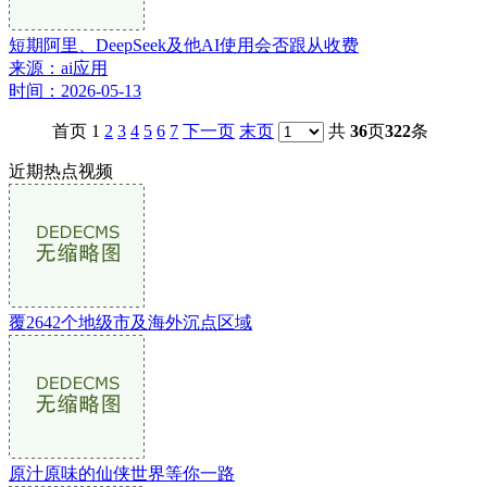
短期阿里、DeepSeek及他AI使用会否跟从收费
来源：ai应用
时间：2026-05-13
首页 1
2
3
4
5
6
7
下一页
末页
共
36
页
322
条
近期热点视频
覆2642个地级市及海外沉点区域
原汁原味的仙侠世界等你一路