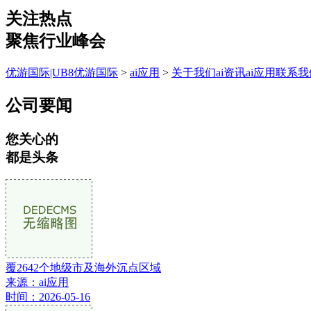
关注热点
聚焦行业峰会
优游国际|UB8优游国际
>
ai应用
>
关于我们
ai资讯
ai应用
联系我
公司要闻
您关心的
都是头条
覆2642个地级市及海外沉点区域
来源：ai应用
时间：2026-05-16