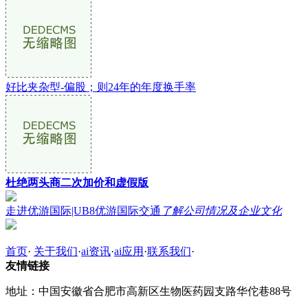
好比夹杂型-偏股；则24年的年度换手率
杜绝两头商二次加价和虚假版
走进优游国际|UB8优游国际交通
了解公司情况及企业文化
首页
·
关于我们
·
ai资讯
·
ai应用
·
联系我们
·
友情链接
地址：中国安徽省合肥市高新区生物医药园支路华佗巷88号