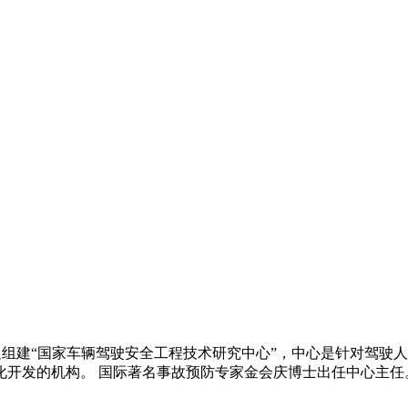
际交通组建“国家车辆驾驶安全工程技术研究中心”，中心是针对驾
化开发的机构。 国际著名事故预防专家金会庆博士出任中心主任