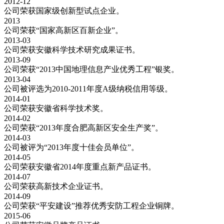
2012-12
公司荣获国家级创新型试点企业。
2013
公司荣获“国家高新区百新企业”。
2013-03
公司荣获安徽科学技术研究成果证书。
2013-09
公司荣获“2013中国地理信息产业优秀工程”银奖。
2013-04
公司被评选为2010-2011年度A级纳税信用等级。
2014-01
公司荣获安徽省科学技术奖。
2014-02
公司荣获“2013年度合肥高新区安全生产奖”。
2014-03
公司被评为“2013年度十佳会员单位”。
2014-05
公司荣获安徽省2014年度重点新产品证书。
2014-07
公司荣获高新技术企业证书。
2014-09
公司荣获“平安建设”推荐优秀安防工程企业铜牌。
2015-06