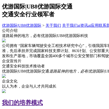
优游国际|UB8优游国际交通
交通安全行业领军者
优游国际|UB8优游国际
>
关于我们
关于我们
ai资讯
ai应用
联系
公司介绍
道路延伸的地方，必有优游国际|UB8优游国际科技
公司拥有 “国家车辆驾驶安全工程技术研究中心”，引领我国
准，先后承担并完成国家科技支撑计划、863计划、公安部重大科
发和生产基地，市场覆盖全国400多个城市公安交警部门和驾
企业宣传片
交通安全科技技术推动者
优游国际|UB8优游国际交通
道路延伸的地方，必有优游国际|U
企业文化
以人为本，企业与人才共同成长
我们的培养模式