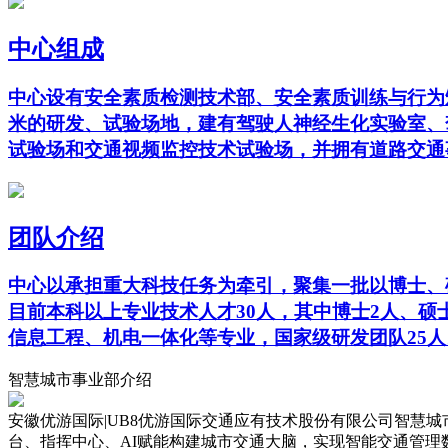
中心组成
中心设有安全素质检测技术部、安全素质训练与行为
米的研发、试验场地，建有驾驶人神经生化实验室、
试验场和交通视频监控技术试验场，并拥有道路交通
团队介绍
中心以承担重大科技任务为牵引，聚集一批以博士、
目前本科以上专业技术人才30人，其中博士2人、硕
信息工程、机电一体化等专业，国家级研发团队25人
智慧城市事业部介绍
安徽优游国际|UB8优游国际交通应有技术股份有限公司智慧
台、指挥中心、AI赋能构建城市交通大脑，实现智能交通管理