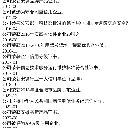
公司荣获安徽品牌产品证书。
2015-06
公司被选为守合同重信用企业。
2015-08
公司参与公安部、科技部批准的第七届中国国际道路交通安全产
2016-04
公司荣获2016年安徽省软件企业20强之一。
2016-08
公司荣获2015-2016年度驾考驾培，荣获优秀企业奖。
2016-11
公司荣获企业信用等级证书。
2017-01
公司荣获信息技术服务运行维护标准符合性证书。
2017-01
公司荣获安徽行业十大信用单位（品牌）。
2018-10
公司荣获2018年度合肥市品牌示范企业。
2022-12
公司取得中华人民共和国增值电信业务经营许可证。
2022-01
公司荣获安徽省新产品证书。
2022-08
公司被评为AAA级信用企业。