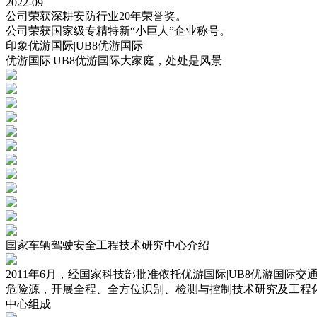
2022-09
公司荣获深耕安防行业20年荣誉奖。
公司荣获国家级专精特新“小巨人”企业称号。
印象优游国际|UB8优游国际
优游国际|UB8优游国际大家庭，处处是风景
国家车辆驾驶安全工程技术研究中心介绍
2011年6月，经国家科技部批准依托优游国际|UB8优游国
危险源，开展全程、全方位识别、检测与控制技术研究及工程
中心组成