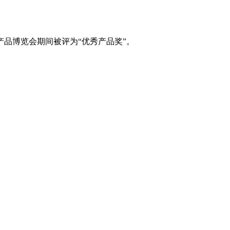
品博览会期间被评为“优秀产品奖”。