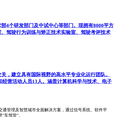
4个研发部门及中试中心等部门。现拥有8000平方
室、驾驶行为训练与矫正技术实验室、驾驶考评技术
攻关，建立具有国际视野的高水平专业化运行团队。
理和经营活动人员13人。涵盖计算机科学与技术、电子
的交通管理及智慧城市全面解决方案，通过信号系统、软件平
“车驾管”。