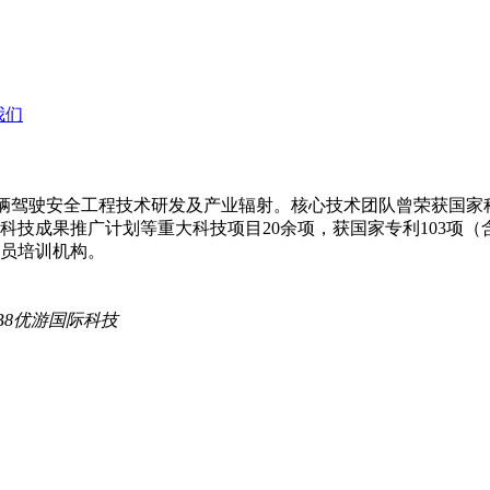
我们
车辆驾驶安全工程技术研发及产业辐射。核心技术团队曾荣获国
技成果推广计划等重大科技项目20余项，获国家专利103项（含发
驶员培训机构。
B8优游国际科技