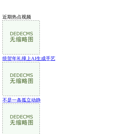
近期热点视频
统贺年礼撞上AI生成手艺
不是一条孤立动静