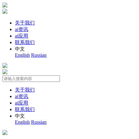
关于我们
ai资讯
ai应用
联系我们
中文
English
Russian
关于我们
ai资讯
ai应用
联系我们
中文
English
Russian