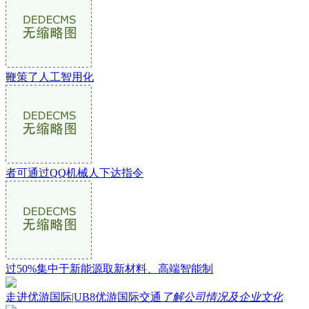
鞭策了人工智用化
者可通过QQ机械人下达指令
过50%集中于新能源取新材料、高端智能制
走进优游国际|UB8优游国际交通
了解公司情况及企业文化