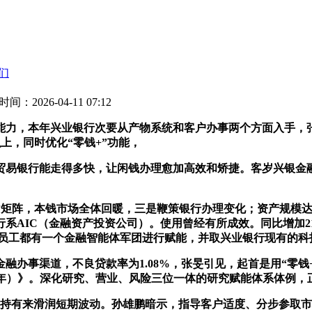
们
时间：2026-04-11 07:12
力，本年兴业银行次要从产物系统和客户办事两个方面入手，张
上，同时优化“零钱+”功能，
易银行能走得多快，让闲钱办理愈加高效和矫捷。客岁兴银金融
阵，本钱市场全体回暖，三是鞭策银行办理变化；资产规模达到1
系AIC（金融资产投资公司）。使用曾经有所成效。同比增加21
每个员工都有一个金融智能体军团进行赋能，并取兴业银行现有的
事渠道，不良贷款率为1.08%，张旻引见，起首是用“零钱+
27年）》。深化研究、营业、风险三位一体的研究赋能体系体例，
持有来滑润短期波动。孙雄鹏暗示，指导客户适度、分步参取市场