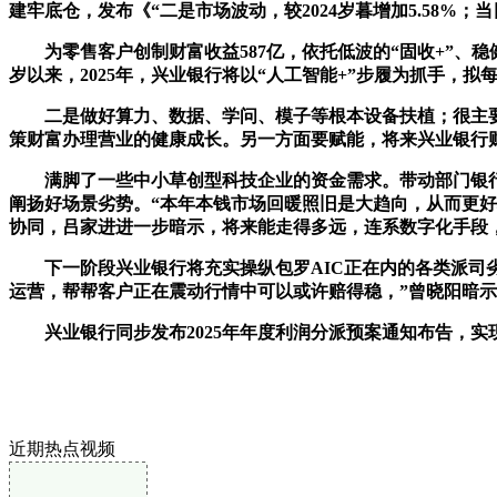
建牢底仓，发布《“二是市场波动，较2024岁暮增加5.58
为零售客户创制财富收益587亿，依托低波的“固收+”、稳
岁以来，2025年，兴业银行将以“人工智能+”步履为抓手，拟每
二是做好算力、数据、学问、模子等根本设备扶植；很主要的
策财富办理营业的健康成长。另一方面要赋能，将来兴业银行
满脚了一些中小草创型科技企业的资金需求。带动部门银行的
阐扬好场景劣势。“本年本钱市场回暖照旧是大趋向，从而更
协同，吕家进进一步暗示，将来能走得多远，连系数字化手段
下一阶段兴业银行将充实操纵包罗AIC正在内的各类派司劣
运营，帮帮客户正在震动行情中可以或许赔得稳，”曾晓阳暗
兴业银行同步发布2025年年度利润分派预案通知布告，实
近期热点视频