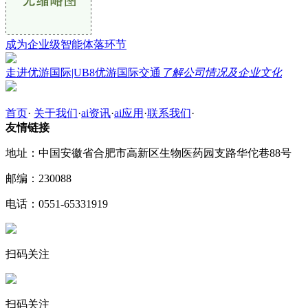
成为企业级智能体落环节
走进优游国际|UB8优游国际交通
了解公司情况及企业文化
首页
·
关于我们
·
ai资讯
·
ai应用
·
联系我们
·
友情链接
地址：中国安徽省合肥市高新区生物医药园支路华佗巷88号
邮编：230088
电话：0551-65331919
扫码关注
扫码关注