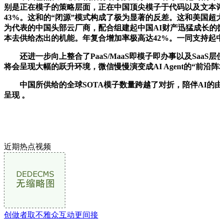
别是正在模子的策略层面，正在中国顶尖模子于代码以及文本
43%。这和的“闭源”模式构成了极为显著的反差。这和美国
为代表的中国头部云厂商，配合组建起中国AI财产迅猛成长的
本去供给杰出的机能。年复合增加率极高达42%。一同支持起
还进一步向上整合了PaaS/MaaS即模子即办事以及SaaS
将会呈现大幅的跃升环境，微信慢慢演变成AI Agent的“前沿阵
中国所供给的全球SOTA模子数量跨越了对折，陪伴AI的由
呈现 。
近期热点视频
创做者取不雅众互动更间接