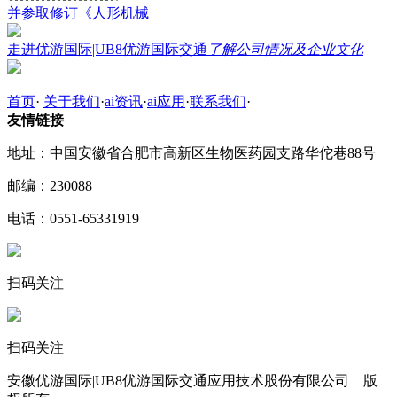
并参取修订《人形机械
走进优游国际|UB8优游国际交通
了解公司情况及企业文化
首页
·
关于我们
·
ai资讯
·
ai应用
·
联系我们
·
友情链接
地址：中国安徽省合肥市高新区生物医药园支路华佗巷88号
邮编：230088
电话：0551-65331919
扫码关注
扫码关注
安徽优游国际|UB8优游国际交通应用技术股份有限公司 版