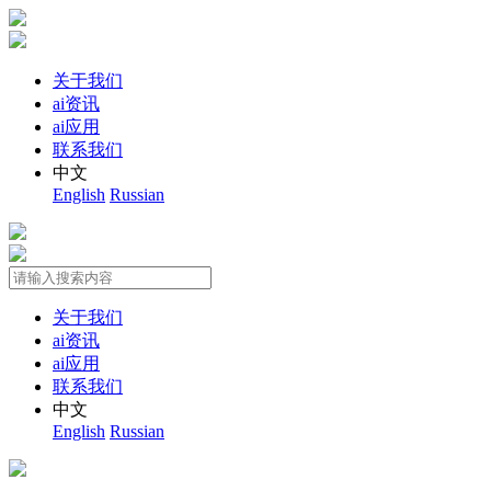
关于我们
ai资讯
ai应用
联系我们
中文
English
Russian
关于我们
ai资讯
ai应用
联系我们
中文
English
Russian