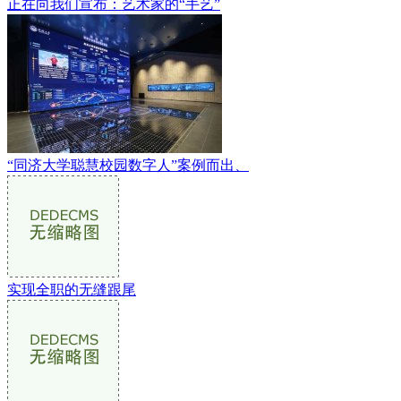
正在向我们宣布：艺术家的“手艺”
“同济大学聪慧校园数字人”案例而出、
实现全职的无缝跟尾