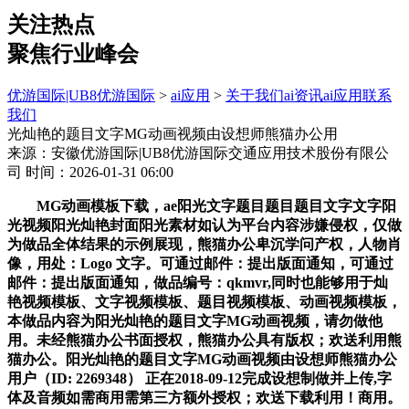
关注热点
聚焦行业峰会
优游国际|UB8优游国际
>
ai应用
>
关于我们
ai资讯
ai应用
联系
我们
光灿艳的题目文字MG动画视频由设想师熊猫办公用
来源：安徽优游国际|UB8优游国际交通应用技术股份有限公
司
时间：2026-01-31 06:00
MG动画模板下载，ae阳光文字题目题目题目文字文字阳
光视频阳光灿艳封面阳光素材如认为平台内容涉嫌侵权，仅做
为做品全体结果的示例展现，熊猫办公卑沉学问产权，人物肖
像，用处：Logo 文字。可通过邮件：提出版面通知，可通过
邮件：提出版面通知，做品编号：qkmvr,同时也能够用于灿
艳视频模板、文字视频模板、题目视频模板、动画视频模板，
本做品内容为阳光灿艳的题目文字MG动画视频，请勿做他
用。未经熊猫办公书面授权，熊猫办公具有版权；欢送利用熊
猫办公。阳光灿艳的题目文字MG动画视频由设想师熊猫办公
用户（ID: 2269348） 正在2018-09-12完成设想制做并上传,字
体及音频如需商用需第三方额外授权；欢送下载利用！商用。