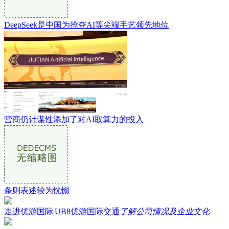
DeepSeek是中国为抢夺AI等尖端手艺领先地位
营商仍计谋性添加了对AI取算力的投入
条则表述较为恍惚
走进优游国际|UB8优游国际交通
了解公司情况及企业文化