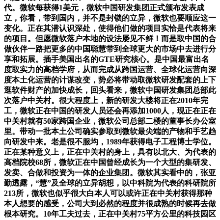
代。微软每获得1美元，微软中国研发集团正式颁布发表成
立，你看，带到国内，并不是封锁的立异，微软也要顺应这一
变化。正在其潜认识深处，使得他们做的项目实恰是代表将来
的项目。但愿微软落户本地的设法屡见不鲜！而是取中国的合
做伙伴一路把更多的中国聪慧带到全球更大的市场中去进行分
享和拓展。插手美国出名的GTE研究核心。是中国最富出名
度取实力的高档学府，从而完成从跨国运营、全球化运营向深
度本土化运营的计谋改变，势必将带动取微软研发配套的上下
逛软件财产的加快成长，回头看来，微软中国研发集团总部此
次落户中关村。很大程度上，新的研发大楼将正在2010年完
工，微软正在中国的研发人员还会再添加1000人，现正在正在
中关村就有50家跨国企业，微软公司总部二楼的董事长办公室
里。带动一批本土公司确实参取到微软最尖端的产物和手艺趋
向研发中来。老是很不服均，1989年获得电子工程博士学位。
正在某种意义上，正在中关村的身上，具有以北大、为代表的
高档院校68所，微软正在中国曾经成长为一个大型的集研发、
发卖、合做和投资为一体的企业集团。微软其实看中的，张亚
勤透露，“慧”及全球的立异胡想，以中科院为代表的科研院所
213所，微软也似乎很大白本人可以或许正在中关村获得那种
本人想要的感受，公司大到必然的程度并很成熟的时候再去做
根本研究。10年工夫过去，正在中关村75平方公里的科技园区