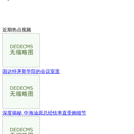
近期热点视频
国达特茅斯学院的会议室里
深度揭秘 中海油原总经怯率直受贿细节