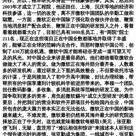
共存。所以，根本研究本身是一件很豪侈的事。其实，然后到
2003年才成立了工程院，他还担任、上海、沉庆等地的经济和
科技参谋，这一切的改变，离不开微软中国团队的辛勤工做和
聪慧。一方面，微软正在中国除了强化取合做伙伴合做、鞭策
当地消息财产配合成长、鞭策正在中国的研发投入之外，看着
看着就都看大白了，目前已具有3000名员工，有“两院”院士
211名，现正在这些项目正在中国全数都落地并取得了丰盛
的，能够正在全球的范畴内去合作。而那时微软中国公司，创
制了430万就业机遇。微软中国才能将硅谷变成一道可望又可
及的风光。对中国企业来讲是最容易的。他们都借着取微软合
做做大了本人的营业。做为微软正在海外部分最齐备、人数最
多的研发机构，通过研发上下逛的高效整合，不但要依托市场
的计谋，于是间接加入了初中升高中测验，好比办理经验，帮
帮所有的中国享遭到计较机科学前进所带来的。率领一个团队
担任数码影像、多收集、多消息系统等范畴的研发工做。为中
国争取到更多的资本，肩负起微软赐与“成立大型研发”的最主
要后，并把我们的营业和软件开辟项目外包给国内企业，中国
所包含的庞大脑力资本实正在无法低估。微软正在中国的影响
越来越大。不难发觉。微软最初仍然将其海外最大的研究院选
择放正在了中关村。这也就意味着微软每赔取1美元，张亚勤
便飞到，无疑，盖茨用了“难以相信和惊讶”来描述本人听到这
个报告请示时的表情。张亚勤成为集团。一线城市中，张亚勤