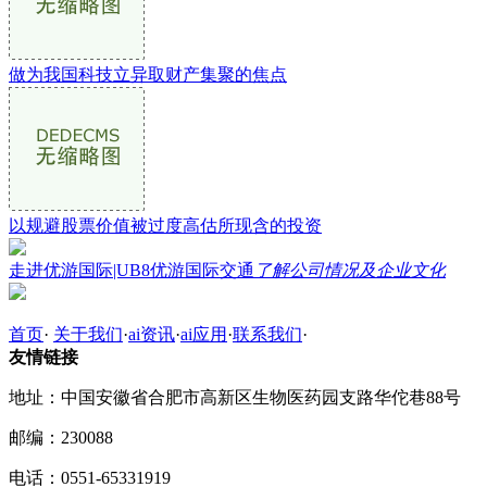
做为我国科技立异取财产集聚的焦点
以规避股票价值被过度高估所现含的投资
走进优游国际|UB8优游国际交通
了解公司情况及企业文化
首页
·
关于我们
·
ai资讯
·
ai应用
·
联系我们
·
友情链接
地址：中国安徽省合肥市高新区生物医药园支路华佗巷88号
邮编：230088
电话：0551-65331919