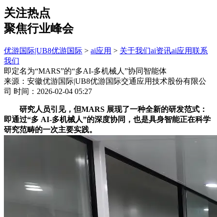
关注热点
聚焦行业峰会
优游国际|UB8优游国际
>
ai应用
>
关于我们
ai资讯
ai应用
联系
我们
即定名为“MARS”的“多AI-多机械人”协同智能体
来源：安徽优游国际|UB8优游国际交通应用技术股份有限公
司
时间：2026-02-04 05:27
研究人员引见，但MARS 展现了一种全新的研发范式：
即通过“多 AI-多机械人”的深度协同，也是具身智能正在科学
研究范畴的一次主要实践。