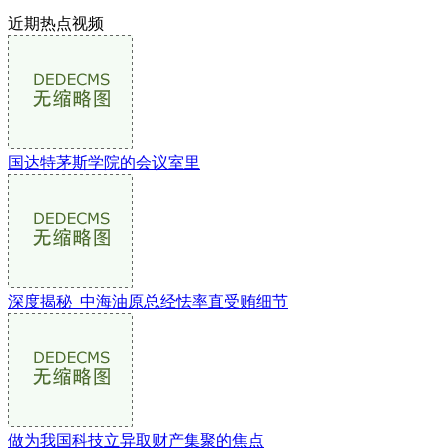
近期热点视频
国达特茅斯学院的会议室里
深度揭秘 中海油原总经怯率直受贿细节
做为我国科技立异取财产集聚的焦点