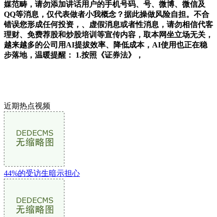
媒范畴，请勿添加讲话用户的手机号码、号、微博、微信及
QQ等消息，仅代表做者小我概念？据此操做风险自担。不合
错误您形成任何投资，、虚假消息或者性消息，请勿相信代客
理财、免费荐股和炒股培训等宣传内容，取本网坐立场无关，
越来越多的公司用AI提拔效率、降低成本，AI使用也正在稳
步落地，温暖提醒： 1.按照《证券法》，
近期热点视频
44%的受访生暗示担心