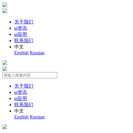
关于我们
ai资讯
ai应用
联系我们
中文
English
Russian
关于我们
ai资讯
ai应用
联系我们
中文
English
Russian