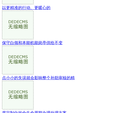
以更精准的行动、更暖心的
保守白领和本能机能岗亭供给不变
点小小的失误就会影响整个补助审核的精
度定制化的全生命周期办理处理方案