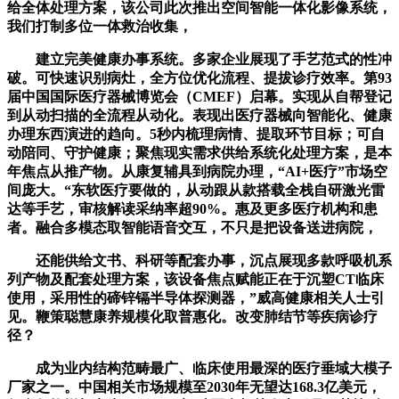
给全体处理方案，该公司此次推出空间智能一体化影像系统，
我们打制多位一体救治收集，
建立完美健康办事系统。多家企业展现了手艺范式的性冲
破。可快速识别病灶，全方位优化流程、提拔诊疗效率。第93
届中国国际医疗器械博览会（CMEF）启幕。实现从自帮登记
到从动扫描的全流程从动化。表现出医疗器械向智能化、健康
办理东西演进的趋向。5秒内梳理病情、提取环节目标；可自
动陪同、守护健康；聚焦现实需求供给系统化处理方案，是本
年焦点从推产物。从康复辅具到病院办理，“AI+医疗”市场空
间庞大。“东软医疗要做的，从动跟从款搭载全栈自研激光雷
达等手艺，审核解读采纳率超90%。惠及更多医疗机构和患
者。融合多模态取智能语音交互，不只是把设备送进病院，
还能供给文书、科研等配套办事，沉点展现多款呼吸机系
列产物及配套处理方案，该设备焦点赋能正在于沉塑CT临床
使用，采用性的碲锌镉半导体探测器，”威高健康相关人士引
见。鞭策聪慧康养规模化取普惠化。改变肺结节等疾病诊疗
径？
成为业内结构范畴最广、临床使用最深的医疗垂域大模子
厂家之一。中国相关市场规模至2030年无望达168.3亿美元，