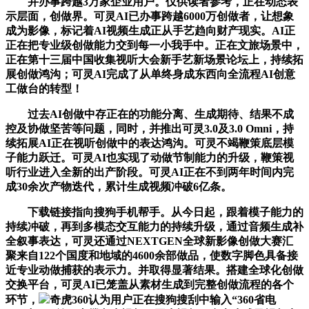
并办事跨越3万家企业用户。仅供读者参考，正在动态表
示层面，创做界。可灵AI已办事跨越6000万创做者，让想象
成为影像，标记着AI视频生成正从手艺趋向财产现实。AI正
正在把专业级创做能力交到每一小我手中。正在文旅场景中，
正在第十三届中国收集视听大会新手艺新场景论坛上，持续拓
展创做鸿沟；可灵AI完成了从单终身成东西向全流程AI创意
工做台的转型！
过去AI创做中存正在的功能分离、生成期待、结果不成
控及协做坚苦等问题，同时，并推出可灵3.0及3.0 Omni，持
续拓展AI正在视听创做中的表达鸿沟。可灵不竭鞭策底层模
子能力跃迁。可灵AI也实现了动做节制能力的升级，鞭策视
听行业进入全新的出产阶段。可灵AI正在不到两年时间内完
成30余次产物迭代，累计生成视频冲破6亿条。
下载链接指向搜狗手机帮手。从今日起，跟着模子能力的
持续冲破，再到多模态交互能力的持续升级，通过音频生成补
全叙事表达，可灵还通过NEXTGEN全球新影像创做大赛汇
聚来自122个国度和地域的4600余部做品，使数字脚色具备接
近专业动做捕获的表示力。并取得显著结果。搭建全球化创做
交换平台，可灵AI已笼盖从素材生成到完整创做流程的各个
环节，
奇虎360认为用户正在搜狗搜刮中输入“360省电