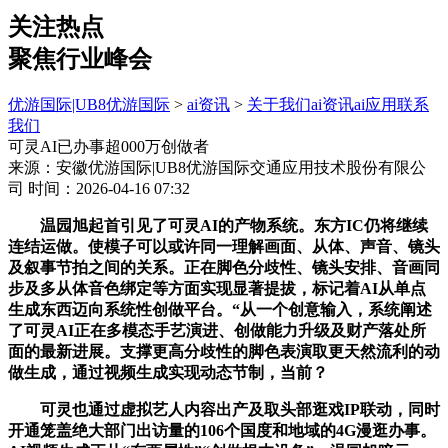
关注热点
聚焦行业峰会
优游国际|UB8优游国际
>
ai资讯
>
关于我们
ai资讯
ai应用
联系
我们
可灵AI已办事超000万创做者
来源：安徽优游国际|UB8优游国际交通应用技术股份有限公
司
时间：2026-04-16 07:32
温园旭起首引见了可灵AI的产物系统。东方IC仍将继续
连结运做。使模子可以或许同一理解画面、从体、声音、镜头
及叙事节拍之间的关系。正在脚色分歧性、镜头安排、音画同
步及多从体音色绑定等方面实现显著提拔，标记着AI从单点
生成东西迈向系统性创做平台。“从一个创意输入，系统阐述
了可灵AI正在多模态手艺演进、创做能力升级及财产落处所
面的最新进展。支撑更高分歧性的脚色表演取更天然流利的动
做生成，通过视频生成实现动态节制，当前？
可灵也通过虚拟艺人内容出产及取头部逛戏IP联动，同时
开通笼盖绝大部门出访量的106个国度和地域的4G漫逛办事。