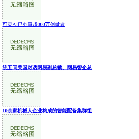
可灵AI已办事超000万创做者
统五问美国对话网易副总裁、网易智企总
10余家机械人企业构成的智能配备集群组