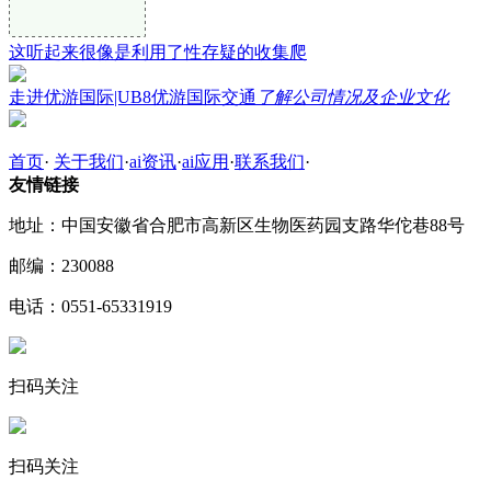
这听起来很像是利用了性存疑的收集爬
走进优游国际|UB8优游国际交通
了解公司情况及企业文化
首页
·
关于我们
·
ai资讯
·
ai应用
·
联系我们
·
友情链接
地址：中国安徽省合肥市高新区生物医药园支路华佗巷88号
邮编：230088
电话：0551-65331919
扫码关注
扫码关注