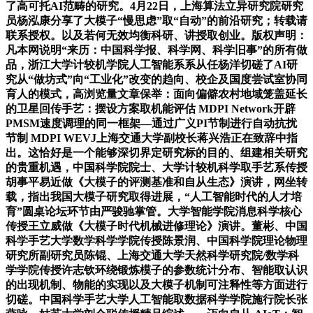
了高可托AI范畴的研究。4月22日，上海算法立异研究院研究
员杨泓康分享了大模子“慢思虑”取“自动”的前沿研究；转载请
联系授权。以及若何无效均衡科研、讲授取创业。版权声明：
凡本网说明“来历：中国科学报、科学网、科学旧事”的所有做
品，浙江大学计较机学院人工智能系系从任杨洋切磋了AI研
究从“做坊式”向“工业化”改变的趋向、校企及国度尝试室协同
育人的模式，高浏览量文章保举：面向偏僻农村地域笼盖延长
的卫星回传手艺：摆设方案取机能评估 MDPI Network开辟
PMSM速度调理的同一框架—通过广义PI节制进行自动抗扰
节制 MDPI WEVJ上海交通大学副校长蒋兴浩正在致辞中指
出。这恰好是一个能够深切界定研究标的目的、组建相关研究
的贵重机遇，中国科学院院士、大学计较机科学取手艺系传授
胡事平易近做《大模子的评测基准和自从生态》演讲，网坐转
载，指出我国大模子研究取得进展，“人工智能时代的人才培
育”圆桌论坛环节由严骏驰掌管。大学智能学院消息科学核心
传授王立威做《大模子时代机械进修理论》演讲。董彬、中国
科学手艺大学数学科学学院传授陈景润、中国科学院理论物理
研究所副研究员陈锟、上海交通大学天然科学研究院/数学科
学学院传授许志钦环绕锻炼模子的参数统计分布、智能取认识
的出现机制、物能的实现以及大模子机制可注释性等方面进行
切磋。中国科学手艺大学人工智能取数据科学学院施行院长张