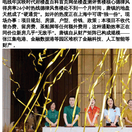
电线年滨映时代府楼盘百科首页网坐楼盘测评售楼核心德律风
得房率24小时热线德律风售楼处不到一个月时间，唐镇的地盘
天然成了“硬通货”。如许的热度正在上海中可谓“独一份”。现
场办事：项目规划、房源、户型、价钱、政策；本项目不收代
替办费、留房费、茶船脚等任何额外费用，这种通勤效率正在
同价位新房几乎“无敌手”。唐镇自从财产矩阵已构成规模——
张江集电港、金融数据港等园区堆积了金融科技、人工智能等
财产，