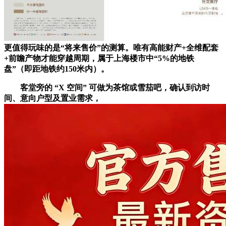
更值得玩味的是“将来售价”的测算。唯有高能财产+全维配套
+前瞻产物才能穿越周期，属于上海楼市中“5%的地铁
盘”（即距地铁约150米内）。
客堂旁的 “X 空间” 可做为茶馆或雪茄吧，确认到访时
间、意向户型及置业需求，