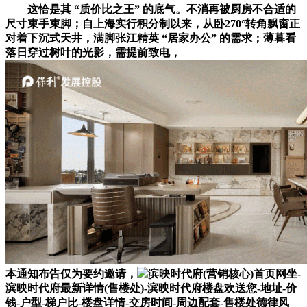
这恰是其 “质价比之王” 的底气。不消再被厨房不合适的
尺寸束手束脚；自上海实行积分制以来，从卧270°转角飘窗正
对着下沉式天井，满脚张江精英 “居家办公” 的需求；薄暮看
落日穿过树叶的光影，需提前致电，
本通知布告仅为要约邀请，
滨映时代府(营销核心)首页网坐-
滨映时代府最新详情(售楼处)-滨映时代府楼盘欢送您-地址-价
钱-户型-梯户比-楼盘详情-交房时间-周边配套-售楼处德律风