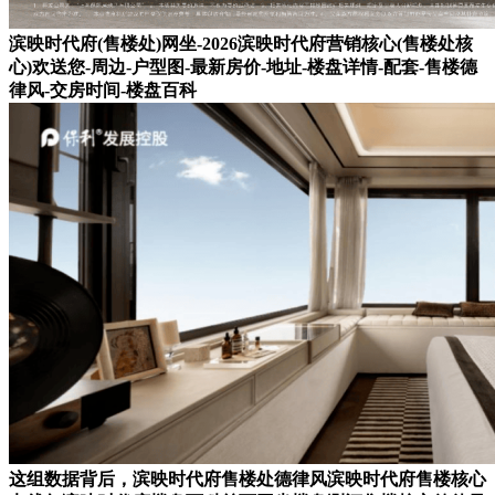
滨映时代府(售楼处)网坐-2026滨映时代府营销核心(售楼处核
心)欢送您-周边-户型图-最新房价-地址-楼盘详情-配套-售楼德
律风-交房时间-楼盘百科
这组数据背后，滨映时代府售楼处德律风滨映时代府售楼核心