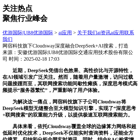
关注热点
聚焦行业峰会
优游国际|UB8优游国际
>
ai应用
>
关于我们
ai资讯
ai应用
联系
我们
网宿科技旗下Cloudsway深度融合DeepSeek+AI搜索，打造
来源：安徽优游国际|UB8优游国际交通应用技术股份有限公
司
时间：2025-02-18 17:03
近期，DeepSeek凭借出色效果、高性价比与开源特性，
在AI领域引发广泛关注。然而，随着用户量激增，访问过载
问题接踵而至，其联网搜索功能间歇性瘫痪，深度思考模式高
频提示“服务器繁忙”，严重影响了用户体验。
为解决这一痛点，网宿科技旗下子公司Cloudsway将
DeepSeek模型无缝整合至大模型知识引擎，实现了“深度思考
+联网搜索”的双重能力升级，以提供极速互联网搜索能力。
具体来看，依托Cloudsway覆盖全球的边缘算力网络和超
低延时优化技术，DeepSeek不仅能实时查询资料，还能全方
位搜罗、归纳和分析全网实时资讯。同时，结合RAG检索增