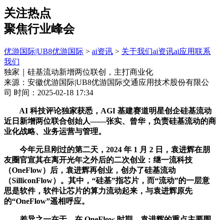
关注热点
聚焦行业峰会
优游国际|UB8优游国际
>
ai资讯
>
关于我们
ai资讯
ai应用
联系
我们
独家｜硅基流动新增两位联创，主打商业化
来源：安徽优游国际|UB8优游国际交通应用技术股份有限公
司
时间：2025-02-18 17:34
AI 科技评论独家获悉，AGI 基建赛道明星创企硅基流动
近日新增两位联合创始人——张实、曾华，负责硅基流动的商
业化战略、业务运营与管理。
今年元旦刚过的第二天，2024 年 1 月 2 日，袁进辉在朋
友圈官宣其在离开光年之外后的二次创业：继一流科技
（OneFlow）后，袁进辉再创业，创办了硅基流动
（SilliconFlow）。其中，“硅基”指芯片，而“流动”的一层意
思是软件，软件让芯片的算力流动起来，与袁进辉原先
的“OneFlow”遥相呼应。
差异之一在于，在 OneFlow 时期，袁进辉的重点主要围