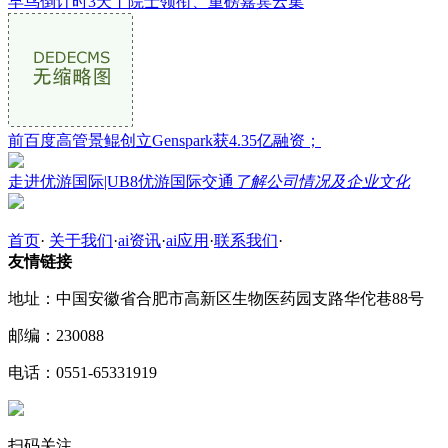
早鸟倒计时3天丨院士领衔、重磅嘉宾云集
前百度高管景鲲创立Genspark获4.35亿融资；
走进优游国际|UB8优游国际交通
了解公司情况及企业文化
首页
·
关于我们
·
ai资讯
·
ai应用
·
联系我们
·
友情链接
地址：中国安徽省合肥市高新区生物医药园支路华佗巷88号
邮编：230088
电话：0551-65331919
扫码关注