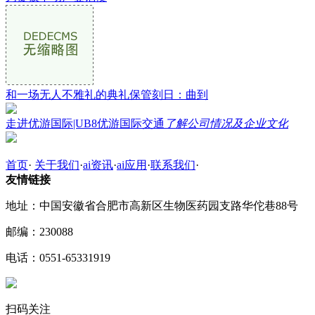
和一场无人不雅礼的典礼保管刻日：曲到
走进优游国际|UB8优游国际交通
了解公司情况及企业文化
首页
·
关于我们
·
ai资讯
·
ai应用
·
联系我们
·
友情链接
地址：中国安徽省合肥市高新区生物医药园支路华佗巷88号
邮编：230088
电话：0551-65331919
扫码关注