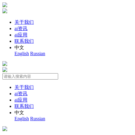
关于我们
ai资讯
ai应用
联系我们
中文
English
Russian
关于我们
ai资讯
ai应用
联系我们
中文
English
Russian