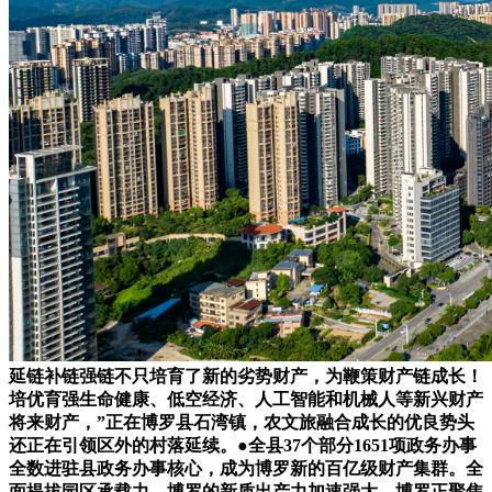
延链补链强链不只培育了新的劣势财产，为鞭策财产链成长！
培优育强生命健康、低空经济、人工智能和机械人等新兴财产
将来财产，”正在博罗县石湾镇，农文旅融合成长的优良势头
还正在引领区外的村落延续。●全县37个部分1651项政务办事
全数进驻县政务办事核心，成为博罗新的百亿级财产集群。全
面提拔园区承载力。博罗的新质出产力加速强大，博罗正聚焦