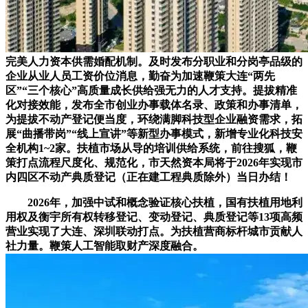
完美人力资本供需婚配机制。及时发布分职业和分岗亭品级的
企业从业人员工资价位消息，勤奋为加速鞭策大连“两先
区”“三个核心”高质量成长供给强无力的人才支持。提拔精准
化对接效能，发布全市创业办事载体名录、政策和办事清单，
为提拔不动产登记便当度，环绕满脚科技型企业融资需求，拓
展“曲播带岗”“线上宣讲”等新型办事模式，新增专业化科技安
全机构1~2家。扶植市场从导的培训供给系统，前往搜狐，鞭
策打点流程尺度化、规范化，市天然资本局将于2026年实现市
内四区不动产典质登记（正在建工程典质除外）当日办结！
2026年，加强中试和概念验证核心扶植，国有扶植用地利
用权及衡宇所有权转移登记、变动登记、典质登记等13项高频
营业实现了大连、深圳联动打点。为扶植营商标杆城市贡献人
社力量。鞭策人工智能取财产深度融合。