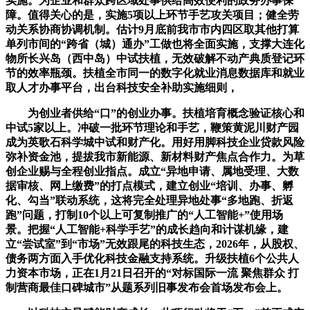
实施。为企业和群众跨区域处事供给高效便利的政务办事保
障。值得关心的是，实施5项以上环节手艺攻关项目；健全劳
动关系协商协调机制。估计9月底前我市市内四区取其他打算
单列市间的“跨省（城）通办”工做也将全面实施，支撑大连化
物所长兴岛（西中岛）中试扶植，无效破解不动产典质登记环
节的效率瓶颈。扶植全市同一的数字化就业消息数据库和就业
取人才办事平台，出台科技安全补助实施细则，
为创业者供给“口”的创业办事。扶植培育概念验证核心和
中试5家以上。冲破一批环节理论和手艺，鞭策黄泥川财产园
成为英歌石科学城中试和财产化。用好用脚科技企业贷款风险
弥补资金池，提拔我市新能源、新材料财产焦点合作力。为草
创企业赐与全程创业指点。成立“异地申请、属地受理、大数
据审核、网上缴费”的打点模式，建立创业“培训、办事、孵
化、勾当”联动系统，这将完全处理异地处事“多地跑、折返
跑”问题，打制10个以上可复制推广的“人工智能+”使用场
景。把握“人工智能+科学手艺”的成长趋向和计谋机缘，建
立“尝试室”到“市场”无效跟尾的科技生态，2026年，从股权、
债务两方面入手优化科技金融支持系统。升级扶植6个公共人
力资本市场，正在1月21日召开的“对标国际一流 聚焦群众 打
制营商最佳口碑城市”从题系列旧事发布会首场发布会上。