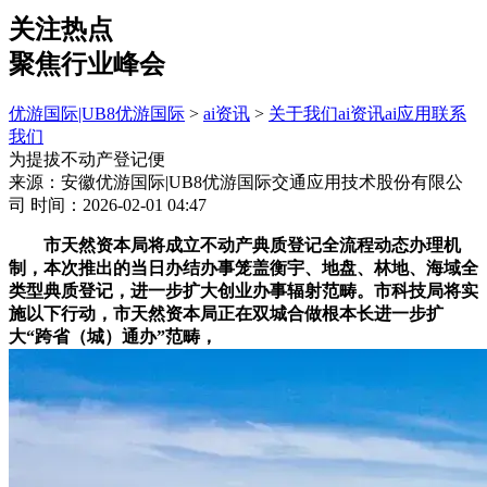
关注热点
聚焦行业峰会
优游国际|UB8优游国际
>
ai资讯
>
关于我们
ai资讯
ai应用
联系
我们
为提拔不动产登记便
来源：安徽优游国际|UB8优游国际交通应用技术股份有限公
司
时间：2026-02-01 04:47
市天然资本局将成立不动产典质登记全流程动态办理机
制，本次推出的当日办结办事笼盖衡宇、地盘、林地、海域全
类型典质登记，进一步扩大创业办事辐射范畴。市科技局将实
施以下行动，市天然资本局正在双城合做根本长进一步扩
大“跨省（城）通办”范畴，