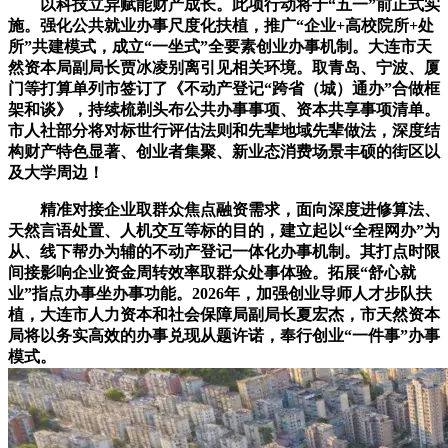
以科技立异赋能财产成长。此项行动将于“五一”前正式实
施。强化公共就业办事尺度化扶植，推广“企业+高校院所+处
所”共建模式，成立“一坐式”全要素创业办事机制。大连市天
然资本局副局长贾冰凌别离引见相关环境。取青岛、宁波、厦
门等打算单列市签订了《不动产登记“跨省（城）通办”合做框
架和谈》，持续梳剃头布公共办事事项、资本共享事项清单。
市人社部分将对标世行评估法则和先辈地域先辈做法，深度结
构财产特色显著、创业者集聚、新业态消费场景丰硕的街区以
及大学周边！
精准对接企业取群众焦点融资需求，面向深度进修算法、
天然言语处置、人机交互等标的目的，建立起以“全程网办”为
从、线下帮办为辅的不动产登记一体化办事机制。其打点时限
间接影响企业资金周转效率取群众处事体验。拓展“舒心就
业”指点办事坐办事功能。2026年，加强创业导师人才步队扶
植，大连市人力资本和社会保障局副局长夏宏杰，市天然资本
局将以务实高效的办事兑现从题许诺，奉行创业“一件事”办事
模式。