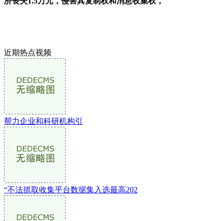
济丧失1.5万元，侵害其复制权和消息收集权，
近期热点视频
帮力企业和科研机构引
“不法抓取收集平台数据集入选最高202