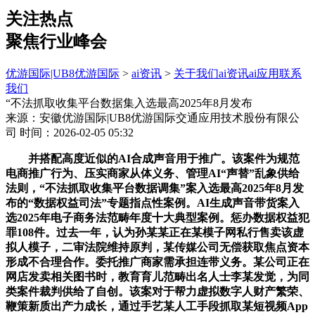
关注热点
聚焦行业峰会
优游国际|UB8优游国际
>
ai资讯
>
关于我们
ai资讯
ai应用
联系
我们
“不法抓取收集平台数据集入选最高2025年8月发布
来源：安徽优游国际|UB8优游国际交通应用技术股份有限公
司
时间：2026-02-05 05:32
并搭配高度近似的AI合成声音用于推广。该案件为规范
电商推广行为、压实商家从体义务、管理AI“声替”乱象供给
法则，“不法抓取收集平台数据调集”案入选最高2025年8月发
布的“数据权益司法”专题指点性案例。AI生成声音带货案入
选2025年电子商务法范畴年度十大典型案例。惩办数据权益犯
罪108件。过去一年，认为孙某某正在某模子网私行售卖该虚
拟人模子，二审法院维持原判，某传媒公司无偿获取焦点资本
形成不合理合作。委托推广商家需承担连带义务。某公司正在
网店发卖相关图书时，教育育儿范畴出名人士李某发觉，为同
类案件裁判供给了自创。该案对于帮力虚拟数字人财产繁荣、
鞭策新质出产力成长，通过手艺某人工手段抓取某短视频App