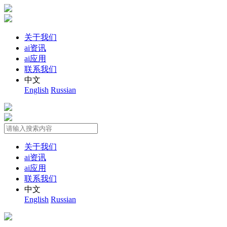
关于我们
ai资讯
ai应用
联系我们
中文
English
Russian
关于我们
ai资讯
ai应用
联系我们
中文
English
Russian