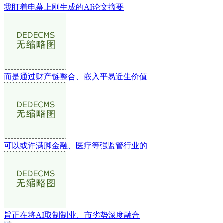
我盯着电幕上刚生成的AI论文摘要
而是通过财产链整合、嵌入平易近生价值
可以或许满脚金融、医疗等强监管行业的
旨正在将AI取制制业、市劣势深度融合