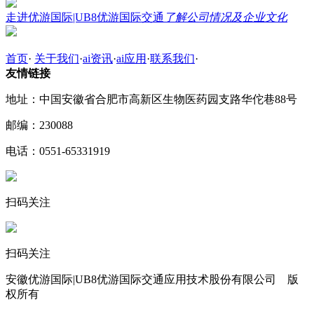
走进优游国际|UB8优游国际交通
了解公司情况及企业文化
首页
·
关于我们
·
ai资讯
·
ai应用
·
联系我们
·
友情链接
地址：中国安徽省合肥市高新区生物医药园支路华佗巷88号
邮编：230088
电话：0551-65331919
扫码关注
扫码关注
安徽优游国际|UB8优游国际交通应用技术股份有限公司 版
权所有