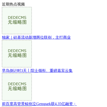
近期热点视频
独家｜硅基流动新增两位联创，主打商业
早鸟倒计时3天丨院士领衔、重磅嘉宾云集
前百度高管景鲲创立Genspark获4.35亿融资；