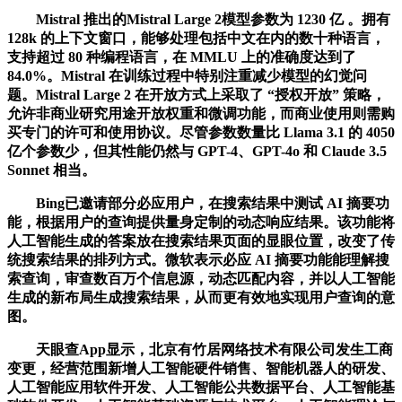
Mistral 推出的Mistral Large 2模型参数为 1230 亿 。拥有
128k 的上下文窗口，能够处理包括中文在内的数十种语言，
支持超过 80 种编程语言，在 MMLU 上的准确度达到了
84.0%。Mistral 在训练过程中特别注重减少模型的幻觉问
题。Mistral Large 2 在开放方式上采取了 “授权开放” 策略，
允许非商业研究用途开放权重和微调功能，而商业使用则需购
买专门的许可和使用协议。尽管参数数量比 Llama 3.1 的 4050
亿个参数少，但其性能仍然与 GPT-4、GPT-4o 和 Claude 3.5
Sonnet 相当。
Bing已邀请部分必应用户，在搜索结果中测试 AI 摘要功
能，根据用户的查询提供量身定制的动态响应结果。该功能将
人工智能生成的答案放在搜索结果页面的显眼位置，改变了传
统搜索结果的排列方式。微软表示必应 AI 摘要功能能理解搜
索查询，审查数百万个信息源，动态匹配内容，并以人工智能
生成的新布局生成搜索结果，从而更有效地实现用户查询的意
图。
天眼查App显示，北京有竹居网络技术有限公司发生工商
变更，经营范围新增人工智能硬件销售、智能机器人的研发、
人工智能应用软件开发、人工智能公共数据平台、人工智能基