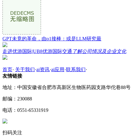
GPT未竟的革命，由o1接棒：或是LLM研究最
走进优游国际|UB8优游国际交通
了解公司情况及企业文化
首页
·
关于我们
·
ai资讯
·
ai应用
·
联系我们
·
友情链接
地址：中国安徽省合肥市高新区生物医药园支路华佗巷88号
邮编：230088
电话：0551-65331919
扫码关注