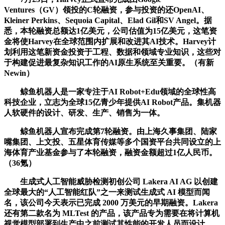
Ventures（GV）领投的C轮融资，参与投资的还OpenAI、
Kleiner Perkins、Sequoia Capital、Elad Gil和SV Angel。据
悉，本轮融资总额达1亿美元，公司估值为15亿美元，这笔资
金将使Harvey在全球范围内扩展和改进其AI技术。Harvey计
划利用这笔新资金投资于工程、数据和领域专业知识，这些对
于构建促进最复杂知识工作的AI原生系统至关重要。（有新
Newin）
鲸鱼机器人是一家专注于AI Robot+Edu领域的全球性高
科技企业，立志为全球15亿青少年提供AI Robot产品。集机器
人软硬件的设计、研发、生产、销售为一体。
鲸鱼机器人宣布完成第7轮融资。由上海久事集团、陆家
嘴集团、上文投、五星体育传媒等多个国资平台共同设立的上
海体育产业基金参与了本轮融资，融资金额超过1亿人民币。
（36氪）
生成式人工智能威胁检测初创公司 Lakera AI AG 以创建
全球最大的“人工智能红队”之一来测试生成式 AI 模型而闻
名，该公司今天表示已完成 2000 万美元的早期融资。Lakera
还有第二款名为 MLTest 的产品，该产品专为需要在将计算机
视觉模型部署到生产中之前测试其性能的开发人员而设计。