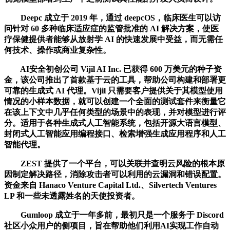
Deepc 成立于 2019 年，通过 deepcOS，临床医生可以访
问针对 60 多种临床适应症的监管批准的 AI 解决方案，使医
疗保健提供者能够从放射学 AI 的快速发展中受益，而无需任
何技术、操作或商业复杂性。
AI安全初创公司 Vijil AI Inc. 已获得 600 万美元的种子资
金，该公司推出了首款基于云的工具，帮助公司构建和部署更
可靠的生成式 AI 代理。Vijil 只需要客户提供关于其模型使用
情况的小样本数据，就可以创建一个全面的测试套件来衡量它
在该上下文中几乎任何类型的场景中的表现，并对模型进行评
分。适用于各种生成式人工智能系统，包括开源大语言模型、
封闭式人工智能应用编程接口、检索增强生成应用程序和人工
智能代理。
ZEST 提供了一个平台，可以关联并查明云风险的根本原
因制定解决路径，消除攻击者可以利用的云漏洞和错误配置。
资金来自 Hanaco Venture Capital Ltd.、Silvertech Ventures
LP 和一些未透露姓名的天使投资者。
Gumloop 成立于一年多前，最初只是一个服务于 Discord
社区小众用户的侧项目，旨在帮助他们利用AI实现工作自动