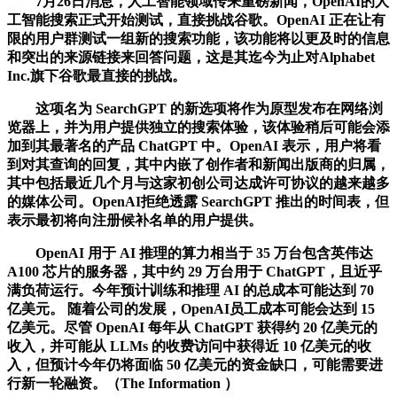
7月26日消息，人工智能领域传来重磅新闻，OpenAI的人
工智能搜索正式开始测试，直接挑战谷歌。OpenAI 正在让有
限的用户群测试一组新的搜索功能，该功能将以更及时的信息
和突出的来源链接来回答问题，这是其迄今为止对Alphabet
Inc.旗下谷歌最直接的挑战。
这项名为 SearchGPT 的新选项将作为原型发布在网络浏
览器上，并为用户提供独立的搜索体验，该体验稍后可能会添
加到其最著名的产品 ChatGPT 中。OpenAI 表示，用户将看
到对其查询的回复，其中内嵌了创作者和新闻出版商的归属，
其中包括最近几个月与这家初创公司达成许可协议的越来越多
的媒体公司。OpenAI拒绝透露 SearchGPT 推出的时间表，但
表示最初将向注册候补名单的用户提供。
OpenAI 用于 AI 推理的算力相当于 35 万台包含英伟达
A100 芯片的服务器，其中约 29 万台用于 ChatGPT，且近乎
满负荷运行。今年预计训练和推理 AI 的总成本可能达到 70
亿美元。 随着公司的发展，OpenAI员工成本可能会达到 15
亿美元。尽管 OpenAI 每年从 ChatGPT 获得约 20 亿美元的
收入，并可能从 LLMs 的收费访问中获得近 10 亿美元的收
入，但预计今年仍将面临 50 亿美元的资金缺口，可能需要进
行新一轮融资。（The Information ）