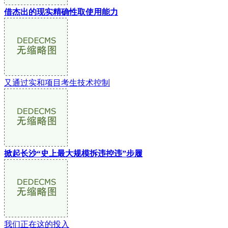
借杰出的现实精确性取使用能力
又通过实和项目考生技术控制
掀起长沙“史上最大规模拆违控违”步履
我们正在这的投入