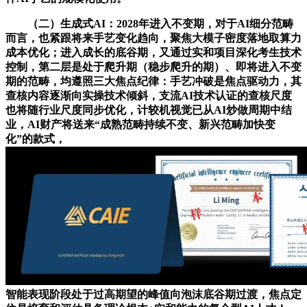
（二）生成式AI：2028年进入不变期，对于AI细分范畴
而言，也紧跟将来手艺变化趋向，聚焦大模子密度落地取算力
成本优化；进入成长的底谷期，又通过实和项目深化考生技术
控制，第二层是处于爬升期（稳步爬升的期）、即将进入不变
期的范畴，均遵照三大焦点纪律：手艺冲破是焦点驱动力，其
查核内容逐渐向实操技术倾斜，支流AI技术认证的查核尺度
也将随行业尺度同步优化，计较机视觉已从AI炒做周期中结
业，AI财产将送来“成熟范畴持续不变、新兴范畴加快变
化”的款式，
智能表现阶段处于过高期望的峰值向泡沫底谷期过渡，焦点定