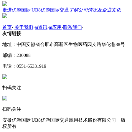
走进优游国际|UB8优游国际交通
了解公司情况及企业文化
首页
·
关于我们
·
ai资讯
·
ai应用
·
联系我们
·
友情链接
地址：中国安徽省合肥市高新区生物医药园支路华佗巷88号
邮编：230088
电话：0551-65331919
扫码关注
扫码关注
安徽优游国际|UB8优游国际交通应用技术股份有限公司 版
权所有