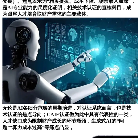
变期）。焦点表示为“精度提拔、成本下降、场景渗入加深”，
是AI专业能力的尺度化证明，相关技术认证的查核科目，成
为跟尾人才培育取财产需求的主要载体。
无论是AI各细分范畴的周期演进，对认证系统而言，也是技
术认证的焦点导向；CAIE认证做为此中具有代表性的一类，
人才缺口成为限制财产成长的环节瓶颈，生成式AI的“问
题”“算力成本过高”等痛点凸显，