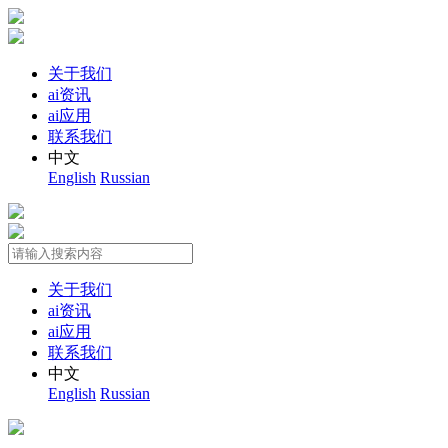
关于我们
ai资讯
ai应用
联系我们
中文
English
Russian
关于我们
ai资讯
ai应用
联系我们
中文
English
Russian