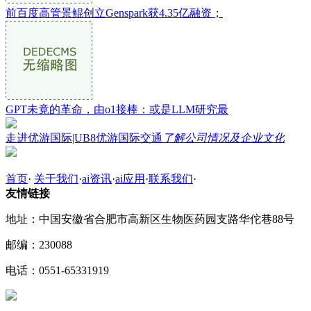
前百度高管景鲲创立Genspark获4.35亿融资；
GPT未竟的革命，由o1接棒：或是LLM研究最
走进优游国际|UB8优游国际交通
了解公司情况及企业文化
首页
·
关于我们
·
ai资讯
·
ai应用
·
联系我们
·
友情链接
地址：中国安徽省合肥市高新区生物医药园支路华佗巷88号
邮编：230088
电话：0551-65331919