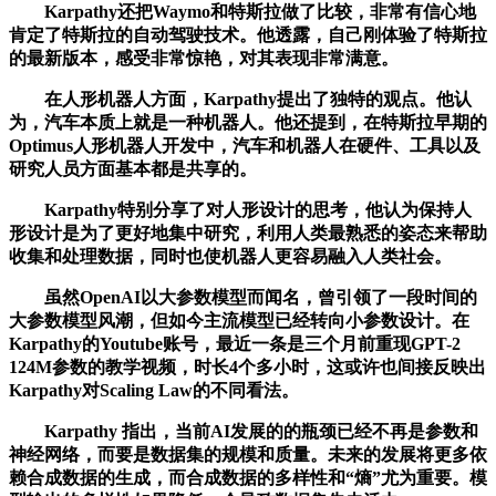
Karpathy还把Waymo和特斯拉做了比较，非常有信心地
肯定了特斯拉的自动驾驶技术。他透露，自己刚体验了特斯拉
的最新版本，感受非常惊艳，对其表现非常满意。
在人形机器人方面，Karpathy提出了独特的观点。他认
为，汽车本质上就是一种机器人。他还提到，在特斯拉早期的
Optimus人形机器人开发中，汽车和机器人在硬件、工具以及
研究人员方面基本都是共享的。
Karpathy特别分享了对人形设计的思考，他认为保持人
形设计是为了更好地集中研究，利用人类最熟悉的姿态来帮助
收集和处理数据，同时也使机器人更容易融入人类社会。
虽然OpenAI以大参数模型而闻名，曾引领了一段时间的
大参数模型风潮，但如今主流模型已经转向小参数设计。在
Karpathy的Youtube账号，最近一条是三个月前重现GPT-2
124M参数的教学视频，时长4个多小时，这或许也间接反映出
Karpathy对Scaling Law的不同看法。
Karpathy 指出，当前AI发展的的瓶颈已经不再是参数和
神经网络，而要是数据集的规模和质量。未来的发展将更多依
赖合成数据的生成，而合成数据的多样性和“熵”尤为重要。模