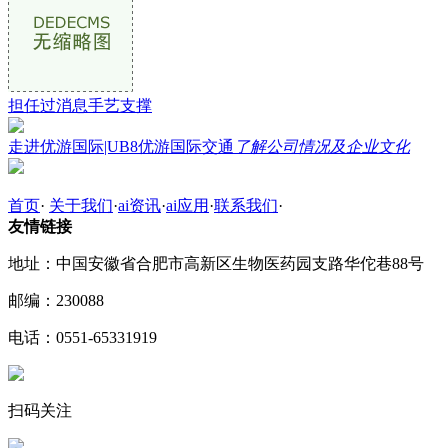
担任过消息手艺支撑
走进优游国际|UB8优游国际交通
了解公司情况及企业文化
首页
·
关于我们
·
ai资讯
·
ai应用
·
联系我们
·
友情链接
地址：中国安徽省合肥市高新区生物医药园支路华佗巷88号
邮编：230088
电话：0551-65331919
扫码关注