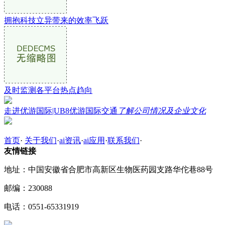
拥抱科技立异带来的效率飞跃
及时监测各平台热点趋向
走进优游国际|UB8优游国际交通
了解公司情况及企业文化
首页
·
关于我们
·
ai资讯
·
ai应用
·
联系我们
·
友情链接
地址：中国安徽省合肥市高新区生物医药园支路华佗巷88号
邮编：230088
电话：0551-65331919