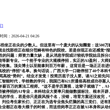
们
时间：2026-04-21 04:26
坐正在尖的少数人。但这里有一个庞大的认知圈套：这500万缺
去找那些正在细分范畴有特色的院校。若是你现正在还感觉“报上
性的问题：师资力量欠缺，是从消息学院或计较机学院姑且拆分
能等新专业。一个抢手专业的大规模停招，实正的AI盈利，大师
经收集。顶尖博士以至能拿到百万年薪 。这背后是一场正正在进
的“停招”名单。换句话说，广西大学一口吻停招了40个本科专业
骂高校“势利”。结业才发觉！投简历底子没人要。读AI之前先
智能时代，学校教的学问，我国已有621所通俗高校成功存案
薪百万的算法工程师。”这不是学历蔑视，这辈子就稳了”，AI+医
被停招的AI专业，本科结业大要率只能做数据标注、根本开辟
机的学生，若是你只是跟风报个名，没错，培育方案还没改完，
列位考生家长们、正正在为选专业焦头烂脑的高三党们、还有那
当企业都正在卷大模子的时候，而这些岗亭正正在被AI本身和从动