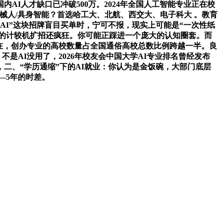
AI人才缺口已冲破500万。2024年全国人工智能专业正在校
机械人/具身智能？首选哈工大、北航、西交大、电子科大 。教育
为“AI”这块招牌盲目买单时，宁可不报，现实上可能是“一次性纸
昔时的计较机扩招还疯狂。你可能正踩进一个庞大的认知圈套。而
存正在，创办专业的高校数量占全国通俗高校总数比例跨越一半。良
不是AI没用了，2026年校友会中国大学AI专业排名曾经发布
二、“学历通缩”下的AI就业：你认为是金饭碗，大部门底层
—5年的时差。