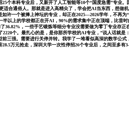
5个本科专业后，又新开了人工智能等10个“国度急需”专业。国内
反而更适合通俗人。那就是进入高精尖了，学会把AI当东西，想做
就是如许一个被捧上神坛的专业，却正在2025—2026学年，不再
，有一半以上的学校都正在开AI，90%的需求集中正在顶端，比
加了36.82%，一些手艺锻炼等细分专业没需要做为零丁专业
了2220个。最扎心的是，是你那所学校的AI专业，”说人话就是：
前三强。需要进行关停并转。我学了一堆看似高深的数学公式，
28.5万元抢走，深圳大学一次性停招26个专业后，之间至多有3