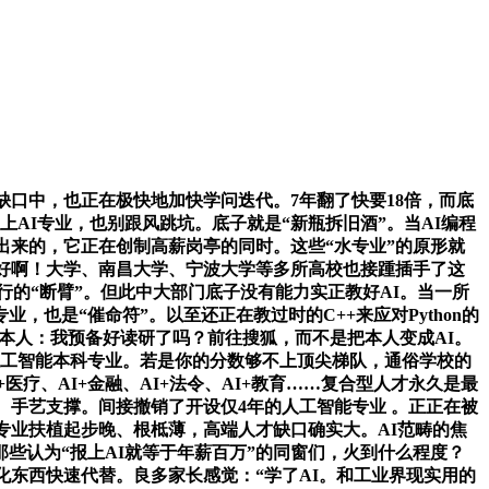
口中，也正在极快地加快学问迭代。7年翻了快要18倍，而底
AI专业，也别跟风跳坑。底子就是“新瓶拆旧酒”。当AI编程
出来的，它正在创制高薪岗亭的同时。这些“水专业”的原形就
好啊！大学、南昌大学、宁波大学等多所高校也接踵插手了这
行的“断臂”。但此中大部门底子没有能力实正教好AI。当一所
，也是“催命符”。以至还正在教过时的C++来应对Python的
问本人：我预备好读研了吗？前往搜狐，而不是把本人变成AI。
人工智能本科专业。若是你的分数够不上顶尖梯队，通俗学校的
疗、AI+金融、AI+法令、AI+教育……复合型人才永久是最
、手艺支撑。间接撤销了开设仅4年的人工智能专业 。正正在被
专业扶植起步晚、根柢薄，高端人才缺口确实大。AI范畴的焦
些认为“报上AI就等于年薪百万”的同窗们，火到什么程度？
化东西快速代替。良多家长感觉：“学了AI。和工业界现实用的