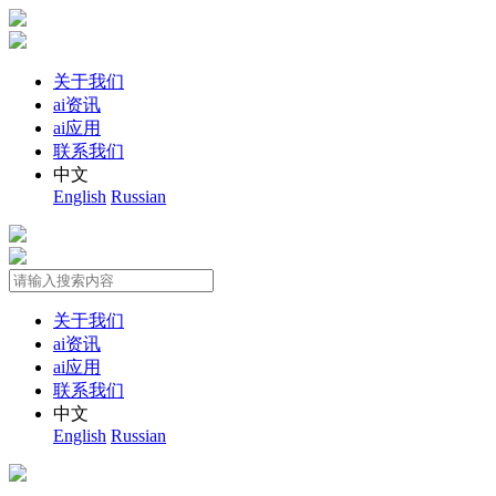
关于我们
ai资讯
ai应用
联系我们
中文
English
Russian
关于我们
ai资讯
ai应用
联系我们
中文
English
Russian