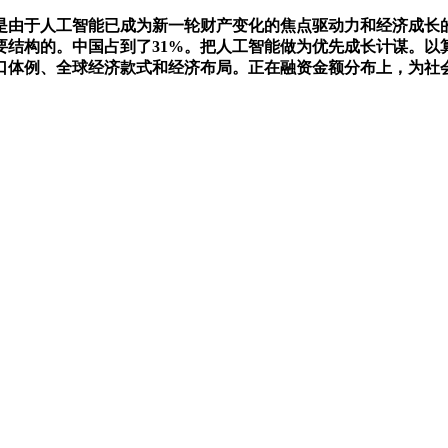
由于人工智能已成为新一轮财产变化的焦点驱动力和经济成长的
然要结构的。中国占到了31%。把人工智能做为优先成长计谋。以
口体例、全球经济款式和经济布局。正在融资金额分布上，为社