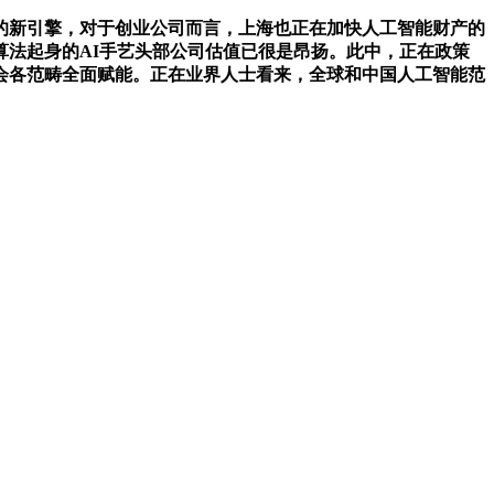
新引擎，对于创业公司而言，上海也正在加快人工智能财产的
算法起身的AI手艺头部公司估值已很是昂扬。此中，正在政策
会各范畴全面赋能。正在业界人士看来，全球和中国人工智能范