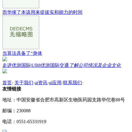
而华侈了本该用来提拔实和能力的时间
当算法具备了“身体
走进优游国际|UB8优游国际交通
了解公司情况及企业文化
首页
·
关于我们
·
ai资讯
·
ai应用
·
联系我们
·
友情链接
地址：中国安徽省合肥市高新区生物医药园支路华佗巷88号
邮编：230088
电话：0551-65331919