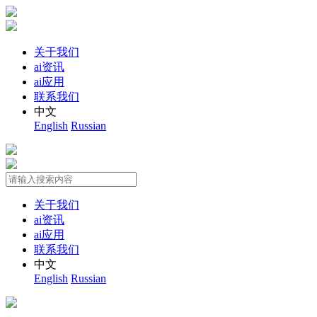
关于我们
ai资讯
ai应用
联系我们
中文
English
Russian
关于我们
ai资讯
ai应用
联系我们
中文
English
Russian