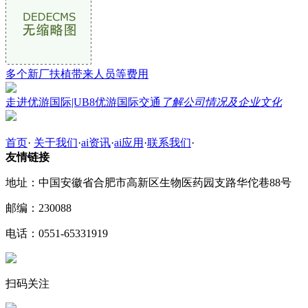
多个新厂扶植带来人员等费用
走进优游国际|UB8优游国际交通
了解公司情况及企业文化
首页
·
关于我们
·
ai资讯
·
ai应用
·
联系我们
·
友情链接
地址：中国安徽省合肥市高新区生物医药园支路华佗巷88号
邮编：230088
电话：0551-65331919
扫码关注