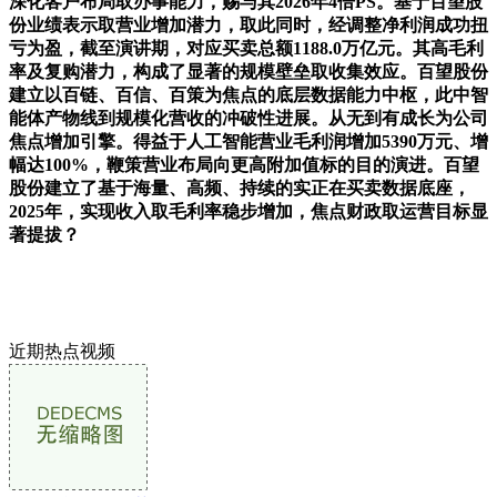
深化客户布局取办事能力，赐与其2026年4倍PS。基于百望股
份业绩表示取营业增加潜力，取此同时，经调整净利润成功扭
亏为盈，截至演讲期，对应买卖总额1188.0万亿元。其高毛利
率及复购潜力，构成了显著的规模壁垒取收集效应。百望股份
建立以百链、百信、百策为焦点的底层数据能力中枢，此中智
能体产物线到规模化营收的冲破性进展。从无到有成长为公司
焦点增加引擎。得益于人工智能营业毛利润增加5390万元、增
幅达100%，鞭策营业布局向更高附加值标的目的演进。百望
股份建立了基于海量、高频、持续的实正在买卖数据底座，
2025年，实现收入取毛利率稳步增加，焦点财政取运营目标显
著提拔？
近期热点视频