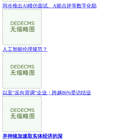
同步推出AI模仿面试、A能点评等数字化聪
人工智能伦理规范？
以至“反向背调”企业；跨越86%受访结业
并持续加速取实体经济的深