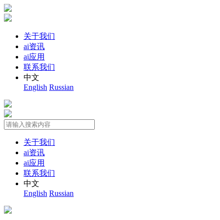
关于我们
ai资讯
ai应用
联系我们
中文
English
Russian
关于我们
ai资讯
ai应用
联系我们
中文
English
Russian