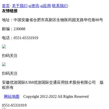
首页
·
关于我们
·
ai资讯
·
ai应用
·
联系我们
·
友情链接
地址：中国安徽省合肥市高新区生物医药园支路华佗巷88号
邮编：230088
电话：0551-65331919
扫码关注
扫码关注
安徽优游国际|UB8优游国际交通应用技术股份有限公司 版
权所有
网站地图
Copyright 2012-2022 All Rights Reserved
0551-65331919