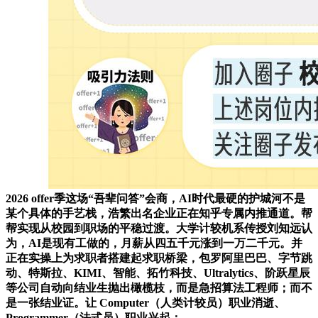
2026 offer季这场“吾辈问答”会商，AI时代最硬的护城河不是
某个具体的手艺栈，浩繁出名企业正在知乎专属内推通道。帮
帮实现从校园到职场的平稳过渡。大学计较机系传授刘知远认
为，AI是现有工做的，月薪从四五千元涨到一万二千元。并
正在实操上为求职者搭建起求职桥梁，包罗阿里巴巴、字节跳
动、特斯拉、KIMI、智能、拓竹科技、Ultralytics、阶跃星辰
等公司自动向结业生抛出橄榄枝，而是急招算法工程师；而不
是一张结业证。让 Computer（人类计较员）职业消逝、
Programmer（法式员）职业兴起；